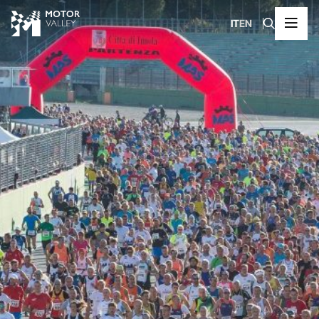
IT
EN