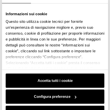
Informazioni sui cookie
Questo sito utilizza cookie tecnici per fornirle
un’esperienza di navigazione migliore e, previo suo
consenso, cookie di profilazione per proporle informazioni
e pubblicità in linea con le sue preferenze. Per maggiori
dettagli può consultare le nostre “informazioni sui
cookie”, cliccando sul link sottostante o impostare le
preferenze cliccando “Configura preferenze”.
Selezionando “Accetta tutti i cookie” presta il consenso
all’uso di tutti i tipi di cookie mentre può revocare il
consenso cliccando su “Usa solo i cookie necessari” e
saranno attivati i soli cookie tecnici necessari al corretto
Accetta tutti i cookie
funzionamento del sito.
Configura preferenze