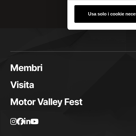
Usa solo i cookie nece
Membri
Visita
Motor Valley Fest
L
L
L
L
a
a
a
a
p
p
p
p