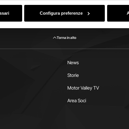
ssari
Configura preferenze
A
Torna in alto
News
Storie
Motor Valley TV
Area Soci