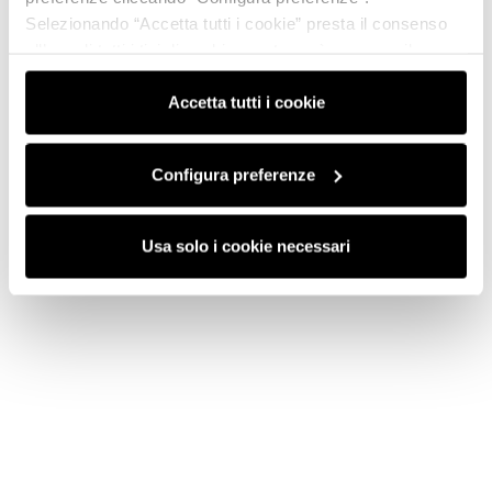
Selezionando “Accetta tutti i cookie” presta il consenso
all’uso di tutti i tipi di cookie mentre può revocare il
consenso cliccando su “Usa solo i cookie necessari” e
Registrati ora
saranno attivati i soli cookie tecnici necessari al corretto
Accetta tutti i cookie
funzionamento del sito.
Non perdere l’opportunità di partecipare a questo
Configura preferenze
evento!
ISCRIVITI ORA
Usa solo i cookie necessari
ISCRIVITI ORA