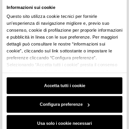
EMEA Automotive &
President, ASI & FIVA
Informazioni sui cookie
Mobility Lead, Accenture
Questo sito utilizza cookie tecnici per fornirle
un’esperienza di navigazione migliore e, previo suo
consenso, cookie di profilazione per proporle informazioni
e pubblicità in linea con le sue preferenze. Per maggiori
dettagli può consultare le nostre “informazioni sui
cookie”, cliccando sul link sottostante o impostare le
preferenze cliccando “Configura preferenze”.
Selezionando “Accetta tutti i cookie” presta il consenso
all’uso di tutti i tipi di cookie mentre può revocare il
consenso cliccando su “Usa solo i cookie necessari” e
saranno attivati i soli cookie tecnici necessari al corretto
Accetta tutti i cookie
funzionamento del sito.
Configura preferenze
Usa solo i cookie necessari