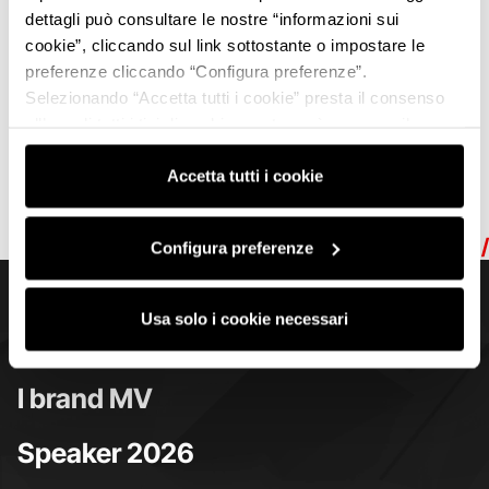
dettagli può consultare le nostre “informazioni sui
cookie”, cliccando sul link sottostante o impostare le
preferenze cliccando “Configura preferenze”.
Selezionando “Accetta tutti i cookie” presta il consenso
all’uso di tutti i tipi di cookie mentre può revocare il
consenso cliccando su “Usa solo i cookie necessari” e
saranno attivati i soli cookie tecnici necessari al corretto
Accetta tutti i cookie
funzionamento del sito.
MVF26
MODENA
MVF26
MODENA
MVF26
Configura preferenze
Torna in alto
Usa solo i cookie necessari
I brand MV
Speaker 2026