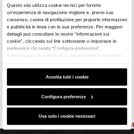
Questo sito utilizza cookie tecnici per fornirle
un’esperienza di navigazione migliore e, previo suo
consenso, cookie di profilazione per proporle informazioni
e pubblicità in linea con le sue preferenze. Per maggiori
dettagli può consultare le nostre “informazioni sui
cookie”, cliccando sul link sottostante o impostare le
preferenze cliccando “Configura preferenze”.
Selezionando “Accetta tutti i cookie” presta il consenso
all’uso di tutti i tipi di cookie mentre può revocare il
consenso cliccando su “Usa solo i cookie necessari” e
saranno attivati i soli cookie tecnici necessari al corretto
Accetta tutti i cookie
funzionamento del sito.
Configura preferenze
Usa solo i cookie necessari
MVF25
MODENA
MVF25
MODENA
MVF25