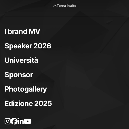
Torna in alto
I brand MV
Speaker 2026
Università
Sponsor
Photogallery
Edizione 2025
L
L
L
L
a
a
a
a