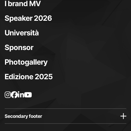
I brand MV
Speaker 2026
Università
Sponsor
Photogallery
Edizione 2025
L
L
L
L
a
a
a
a
p
p
p
p
a
a
a
a
Secondary footer
g
g
g
g
i
i
i
i