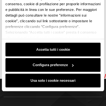
consenso, cookie di profilazione per proporle informazioni
e pubblicità in linea con le sue preferenze. Per maggiori
dettagli può consultare le nostre “informazioni sui
cookie”, cliccando sul link sottostante o impostare le
preferenze cliccando “Configura preferenze”.
Selezionando “Accetta tutti i cookie” presta il consenso
all’uso di tutti i tipi di cookie mentre può revocare il
consenso cliccando su “Usa solo i cookie necessari” e
saranno attivati i soli cookie tecnici necessari al corretto
Accetta tutti i cookie
funzionamento del sito.
Configura preferenze
MVF26
MODENA
MVF26
MODENA
MVF26
Usa solo i cookie necessari
Torna in alto