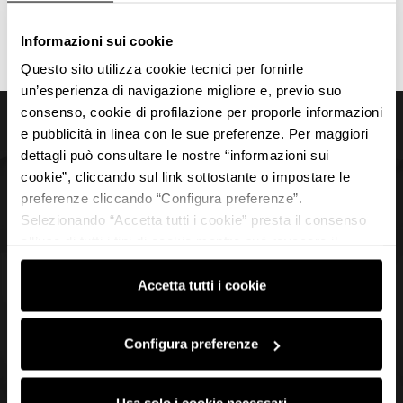
RECUPERA LA PASSWORD
Informazioni sui cookie
Questo sito utilizza cookie tecnici per fornirle
un’esperienza di navigazione migliore e, previo suo
consenso, cookie di profilazione per proporle informazioni
Torna in alto
e pubblicità in linea con le sue preferenze. Per maggiori
dettagli può consultare le nostre “informazioni sui
cookie”, cliccando sul link sottostante o impostare le
preferenze cliccando “Configura preferenze”.
I brand MV
Selezionando “Accetta tutti i cookie” presta il consenso
all’uso di tutti i tipi di cookie mentre può revocare il
Speaker 2026
consenso cliccando su “Usa solo i cookie necessari” e
saranno attivati i soli cookie tecnici necessari al corretto
Accetta tutti i cookie
Università
funzionamento del sito.
Sponsor
Configura preferenze
Photogallery
Usa solo i cookie necessari