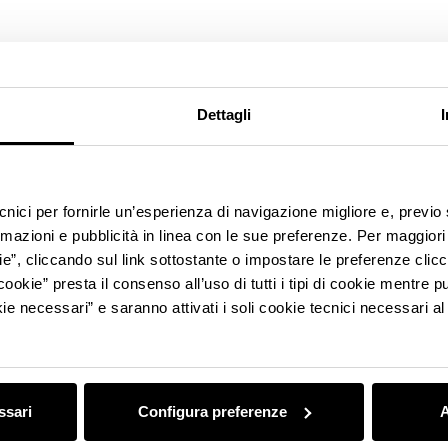
Dettagli
ecnici per fornirle un’esperienza di navigazione migliore e, previ
rmazioni e pubblicità in linea con le sue preferenze. Per maggiori
ie”, cliccando sul link sottostante o impostare le preferenze cli
cookie” presta il consenso all’uso di tutti i tipi di cookie mentre
ie necessari” e saranno attivati i soli cookie tecnici necessari a
MVF26
MODENA
MVF26
MODENA
MVF
Torna in alto
ssari
Configura preferenze
A