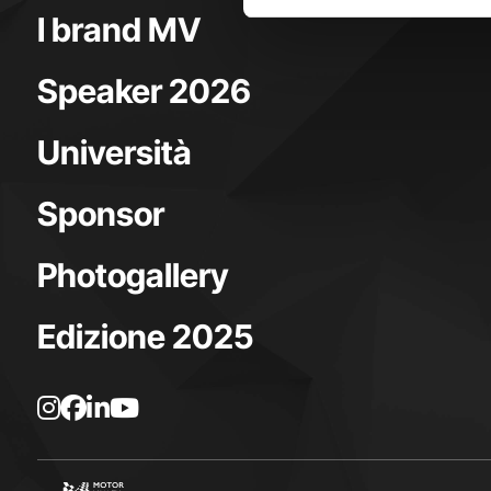
I brand MV
Speaker 2026
Università
Sponsor
Photogallery
Edizione 2025
L
L
L
L
a
a
a
a
p
p
p
p
a
a
a
a