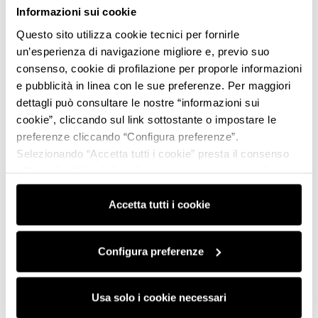
Informazioni sui cookie
Questo sito utilizza cookie tecnici per fornirle
un’esperienza di navigazione migliore e, previo suo
consenso, cookie di profilazione per proporle informazioni
e pubblicità in linea con le sue preferenze. Per maggiori
dettagli può consultare le nostre “informazioni sui
cookie”, cliccando sul link sottostante o impostare le
preferenze cliccando “Configura preferenze”.
Selezionando “Accetta tutti i cookie” presta il consenso
all’uso di tutti i tipi di cookie mentre può revocare il
consenso cliccando su “Usa solo i cookie necessari” e
saranno attivati i soli cookie tecnici necessari al corretto
Accetta tutti i cookie
funzionamento del sito.
Configura preferenze
Usa solo i cookie necessari