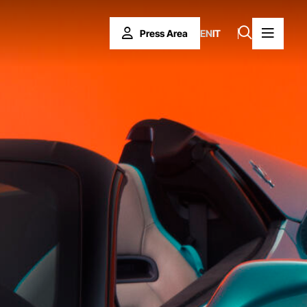
Press Area
EN
IT
Press Area