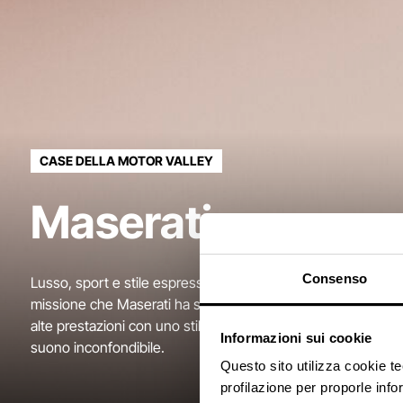
CASE DELLA MOTOR VALLEY
Maserati
Consenso
Lusso, sport e stile espressi attraverso vetture uniche. Ques
missione che Maserati ha sempre perseguito, creando auto
alte prestazioni con uno stile italiano senza tempo, interni s
Informazioni sui cookie
suono inconfondibile.
Questo sito utilizza cookie t
profilazione per proporle info