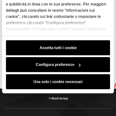
e pubblicità in linea con le sue preferenze. Per maggiori
dettagli può consultare le nostre “informazioni sui
cookie”, cliccando sul link sottostante o impostare le
preferenze cliccando “Configura preferenze”.
Selezionando “Accetta tutti i cookie” presta il consenso
all’uso di tutti i tipi di cookie mentre può revocare il
consenso cliccando su “Usa solo i cookie necessari” e
saranno attivati i soli cookie tecnici necessari al corretto
Accetta tutti i cookie
funzionamento del sito.
Configura preferenze
Usa solo i cookie necessari
MVF26
MODENA
MVF26
MODENA
MVF26
Back to top