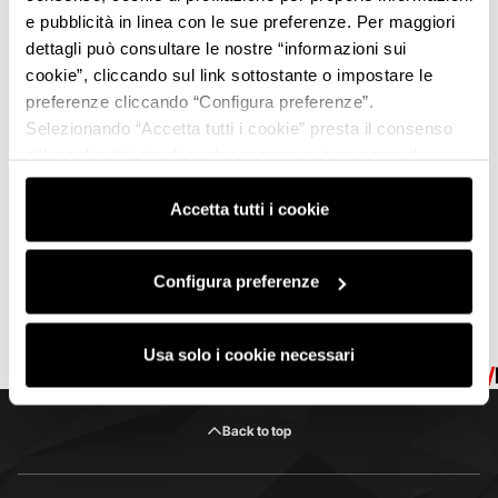
e pubblicità in linea con le sue preferenze. Per maggiori
dettagli può consultare le nostre “informazioni sui
cookie”, cliccando sul link sottostante o impostare le
preferenze cliccando “Configura preferenze”.
Selezionando “Accetta tutti i cookie” presta il consenso
all’uso di tutti i tipi di cookie mentre può revocare il
consenso cliccando su “Usa solo i cookie necessari” e
saranno attivati i soli cookie tecnici necessari al corretto
Accetta tutti i cookie
funzionamento del sito.
Configura preferenze
Usa solo i cookie necessari
MVF25
MODENA
MVF25
MODENA
MVF25
Back to top